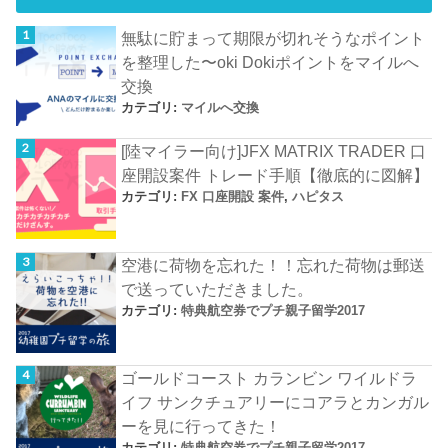
無駄に貯まって期限が切れそうなポイント
を整理した〜oki Dokiポイントをマイルへ
交換
カテゴリ:
マイルへ交換
[陸マイラー向け]JFX MATRIX TRADER 口
座開設案件 トレード手順【徹底的に図解】
カテゴリ:
FX 口座開設 案件
,
ハピタス
空港に荷物を忘れた！！忘れた荷物は郵送
で送っていただきました。
カテゴリ:
特典航空券でプチ親子留学2017
ゴールドコースト カランビン ワイルドラ
イフ サンクチュアリーにコアラとカンガル
ーを見に行ってきた！
カテゴリ:
特典航空券でプチ親子留学2017