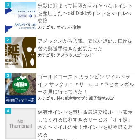
無駄に貯まって期限が切れそうなポイント
を整理した〜oki Dokiポイントをマイルへ
交換
カテゴリ:
マイルへ交換
アメックスから入電。支払い遅延…口座振
替の郵送手続きが必要だった
カテゴリ:
アメックスゴールド
ゴールドコースト カランビン ワイルドラ
イフ サンクチュアリーにコアラとカンガル
ーを見に行ってきた！
カテゴリ:
特典航空券でプチ親子留学2017
保有ポイントを管理＆最適交換ルート表示
してくれる便利すぎるサービス「ポイ探」
さん〜マイルの素！ポイントを効率良く貯
める