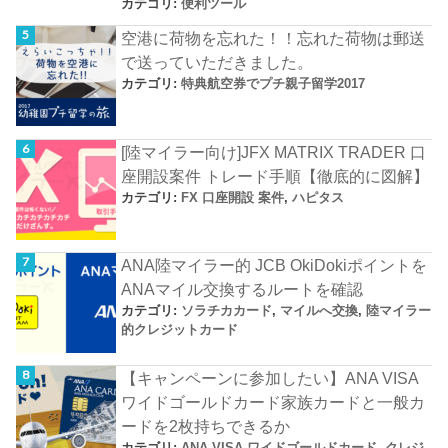
カテゴリ:
便利ツール
空港に荷物を忘れた！！忘れた荷物は郵送
で送っていただきました。
カテゴリ:
特典航空券でプチ親子留学2017
[陸マイラー向け]JFX MATRIX TRADER 口
座開設案件 トレード手順【徹底的に図解】
カテゴリ:
FX 口座開設 案件
,
ハピタス
ANA陸マイラー的 JCB OkiDokiポイントを
ANAマイル交換するルートを確認
カテゴリ:
ソラチカカード
,
マイルへ交換
,
陸マイラー
的クレジットカード
【キャンペーンに参加したい】ANA VISA
ワイドゴールドカード家族カードと一般カ
ードを2枚持ちできるか
カテゴリ:
ANA VISA ワイドゴールドカード
,
クレジ