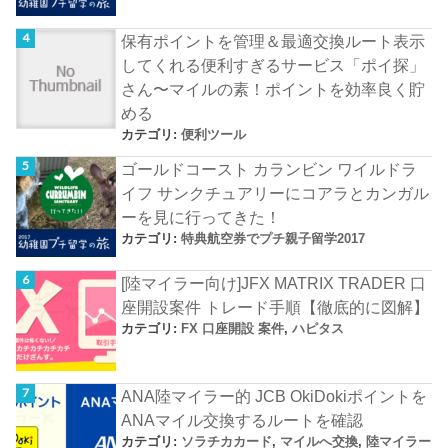
保有ポイントを管理＆最適交換ルート表示
してくれる便利すぎるサービス「ポイ探」
さん〜マイルの素！ポイントを効率良く貯
める
カテゴリ:
便利ツール
ゴールドコースト カランビン ワイルドラ
イフ サンクチュアリーにコアラとカンガル
ーを見に行ってきた！
カテゴリ:
特典航空券でプチ親子留学2017
[陸マイラー向け]JFX MATRIX TRADER 口
座開設案件 トレード手順【徹底的に図解】
カテゴリ:
FX 口座開設 案件
,
ハピタス
ANA陸マイラー的 JCB OkiDokiポイントを
ANAマイル交換するルートを確認
カテゴリ:
ソラチカカード
,
マイルへ交換
,
陸マイラー