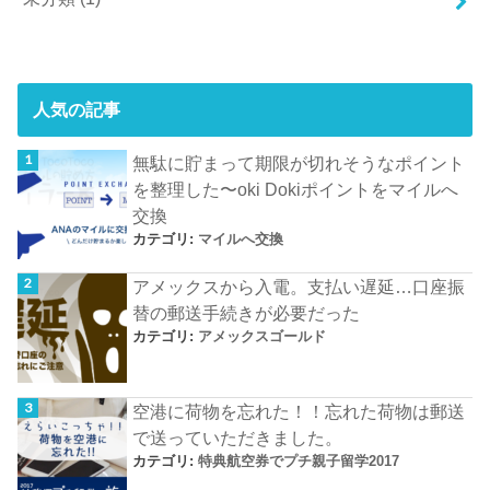
人気の記事
無駄に貯まって期限が切れそうなポイント
を整理した〜oki Dokiポイントをマイルへ
交換
カテゴリ:
マイルへ交換
アメックスから入電。支払い遅延…口座振
替の郵送手続きが必要だった
カテゴリ:
アメックスゴールド
空港に荷物を忘れた！！忘れた荷物は郵送
で送っていただきました。
カテゴリ:
特典航空券でプチ親子留学2017