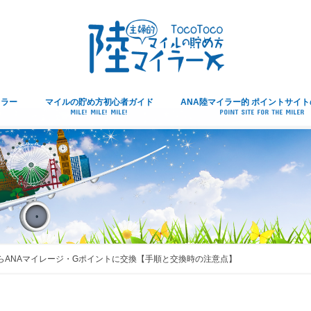
イラー
マイルの貯め方初心者ガイド
ANA陸マイラー的 ポイントサイ
MILE! MILE! MILE!
POINT SITE FOR THE MILER
ントからANAマイレージ・Gポイントに交換【手順と交換時の注意点】