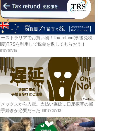
ーストラリアでお買い物！Tax refund(事後免税
制度)TRSを利用して税金を返してもらおう！
017/07/16
アメックスから入電。支払い遅延…口座振替の郵
送手続きが必要だった
2017/07/12