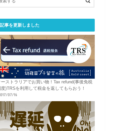
記事を更新しました
ーストラリアでお買い物！Tax refund(事後免税
制度)TRSを利用して税金を返してもらおう！
017/07/16