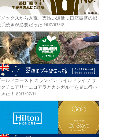
アメックスから入電。支払い遅延…口座振替の郵
送手続きが必要だった
2017/07/12
ゴールドコースト カランビン ワイルドライフ サ
ンクチュアリーにコアラとカンガルーを見に行っ
てきた！
2017/07/11