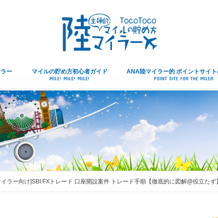
イラー
マイルの貯め方初心者ガイド
ANA陸マイラー的 ポイントサイ
MILE! MILE! MILE!
POINT SITE FOR THE MILER
マイラー向け]SBI FXトレード 口座開設案件 トレード手順【徹底的に図解@役立たず