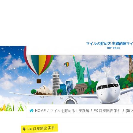
マイルの貯め方 主婦的陸マ
TOP PAGE
HOME
マイルを貯める！実践編
FX 口座開設 案件
[陸
FX 口座開設 案件