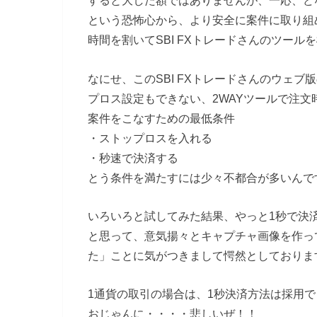
すると大した額ではありませんが、一応、ど
という恐怖心から、より安全に案件に取り組
時間を割いてSBI FXトレードさんのツール
なにせ、このSBI FXトレードさんのウェブ
プロス設定もできない、2WAYツールで注
案件をこなすための最低条件
・ストップロスを入れる
・秒速で決済する
とう条件を満たすには少々不都合が多いんで
いろいろと試してみた結果、やっと1秒で決
と思って、意気揚々とキャプチャ画像を作っ
た」ことに気がつきまして愕然としておりま
1通貨の取引の場合は、1秒決済方法は採用
おじゃんに・・・・悲しいぜ！！