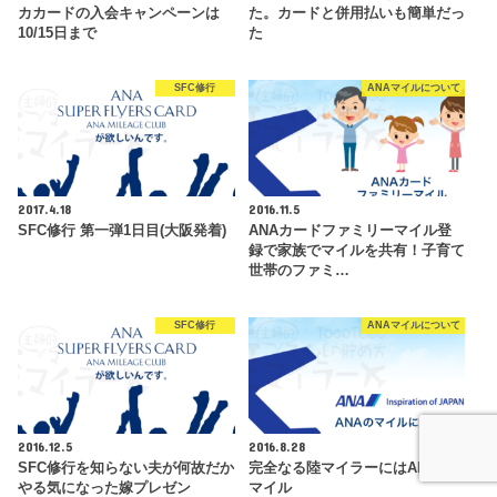
カカードの入会キャンペーンは
た。カードと併用払いも簡単だっ
10/15日まで
た
SFC修行
ANAマイルについて
2017.4.18
2016.11.5
SFC修行 第一弾1日目(大阪発着)
ANAカードファミリーマイル登
録で家族でマイルを共有！子育て
世帯のファミ…
SFC修行
ANAマイルについて
2016.12.5
2016.8.28
SFC修行を知らない夫が何故だか
完全なる陸マイラーにはANAの
やる気になった嫁プレゼン
マイル