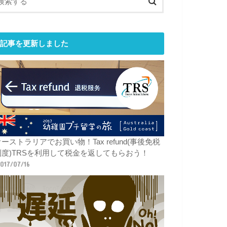
記事を更新しました
ーストラリアでお買い物！Tax refund(事後免税
制度)TRSを利用して税金を返してもらおう！
017/07/16