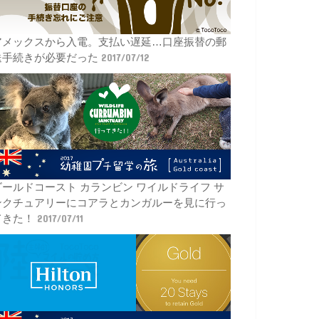
アメックスから入電。支払い遅延…口座振替の郵
送手続きが必要だった
2017/07/12
ゴールドコースト カランビン ワイルドライフ サ
ンクチュアリーにコアラとカンガルーを見に行っ
てきた！
2017/07/11