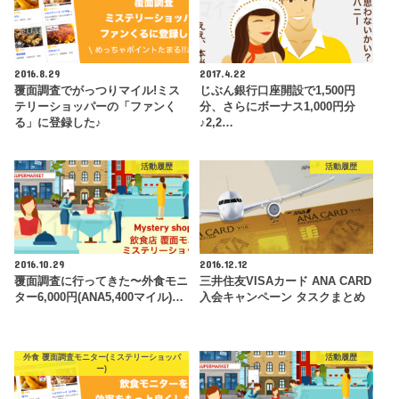
2016.8.29
2017.4.22
覆面調査でがっつりマイル!ミス
じぶん銀行口座開設で1,500円
テリーショッパーの「ファンく
分、さらにボーナス1,000円分
る」に登録した♪
♪2,2…
活動履歴
活動履歴
2016.10.29
2016.12.12
覆面調査に行ってきた〜外食モニ
三井住友VISAカード ANA CARD
ター6,000円(ANA5,400マイル)…
入会キャンペーン タスクまとめ
外食 覆面調査モニター(ミステリーショッパ
活動履歴
ー)