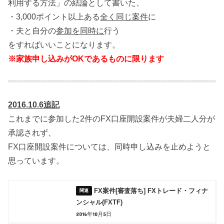
利用する方法」の結論として書いた、
・3,000ポイント以上ある
全く同じ案件
に
・夫と自分の
参加を同時に
行う
をすればいいことになります。
※家族申し込みがOKであるものに限ります
2016.10.6追記
これまでに参加した2件のFX口座開設案件が夫婦二人分が
承認されず、
FX口座開設案件については、同時申し込みを止めようと
思っています。
FX案件[審査落ち] FXトレード・フィナ
ンシャル(FXTF)
2016年10月5日