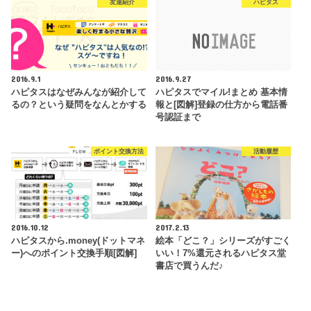
友達紹介
ハピタス
2016.9.1
2016.9.27
ハピタスはなぜみんなが紹介して
ハピタスでマイル!まとめ 基本情
るの？という疑問をなんとかする
報と[図解]登録の仕方から電話番
号認証まで
ポイント交換方法
活動履歴
2016.10.12
2017.2.13
ハピタスから.money(ドットマネ
絵本「どこ？」シリーズがすごく
ー)へのポイント交換手順[図解]
いい！7%還元されるハピタス堂
書店で買うんだ♪