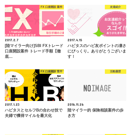
FX 口座開設 案件
友達紹介
2017.2.7
2017.4.15
[陸マイラー向け]SBI FXトレード
ハピタスのハピ友ポイントの凄さ
口座開設案件 トレード手順【徹
にびっくり。ありがとうございま
底…
す！
FX 口座開設 案件
活動履歴
2017.1.23
2016.11.26
ハピタスとセルフBの合わせ技で
陸マイラー的 保険相談案件の歩
夫婦で獲得マイルを最大化
き方