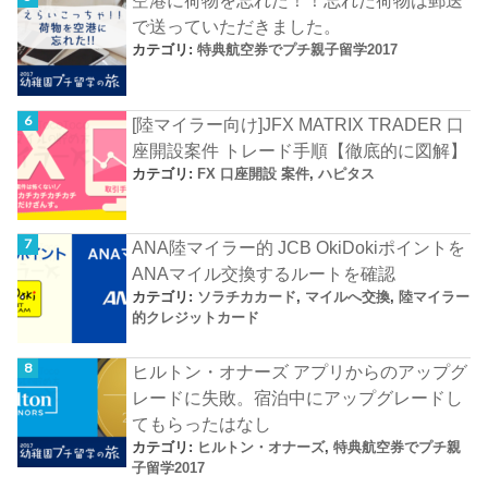
空港に荷物を忘れた！！忘れた荷物は郵送
で送っていただきました。
カテゴリ:
特典航空券でプチ親子留学2017
[陸マイラー向け]JFX MATRIX TRADER 口
座開設案件 トレード手順【徹底的に図解】
カテゴリ:
FX 口座開設 案件
,
ハピタス
ANA陸マイラー的 JCB OkiDokiポイントを
ANAマイル交換するルートを確認
カテゴリ:
ソラチカカード
,
マイルへ交換
,
陸マイラー
的クレジットカード
ヒルトン・オナーズ アプリからのアップグ
レードに失敗。宿泊中にアップグレードし
てもらったはなし
カテゴリ:
ヒルトン・オナーズ
,
特典航空券でプチ親
子留学2017