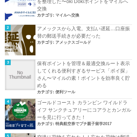
を整理した〜oki Dokiポイントをマイルへ
交換
カテゴリ:
マイルへ交換
アメックスから入電。支払い遅延…口座振
替の郵送手続きが必要だった
カテゴリ:
アメックスゴールド
保有ポイントを管理＆最適交換ルート表示
してくれる便利すぎるサービス「ポイ探」
さん〜マイルの素！ポイントを効率良く貯
める
カテゴリ:
便利ツール
ゴールドコースト カランビン ワイルドラ
イフ サンクチュアリーにコアラとカンガル
ーを見に行ってきた！
カテゴリ:
特典航空券でプチ親子留学2017