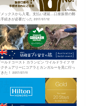
アメックスから入電。支払い遅延…口座振替の郵
送手続きが必要だった
2017/07/12
ゴールドコースト カランビン ワイルドライフ サ
ンクチュアリーにコアラとカンガルーを見に行っ
てきた！
2017/07/11