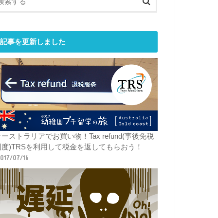
記事を更新しました
ーストラリアでお買い物！Tax refund(事後免税
制度)TRSを利用して税金を返してもらおう！
017/07/16